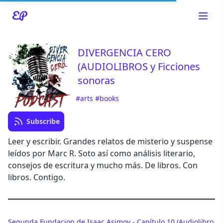
DIVERGENCIA CERO
(AUDIOLIBROS y Ficciones
sonoras
Read about our content policies
here
#arts
#books
Cancel
Save
Subscribe
Leer y escribir. Grandes relatos de misterio y suspense
leídos por Marc R. Soto así como análisis literario,
consejos de escritura y mucho más. De libros. Con
libros. Contigo.
Cancel
Segunda Fundacion de Isaac Asimov - Capítulo 10 (Audiolibro