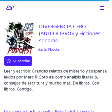
DIVERGENCIA CERO
(AUDIOLIBROS y Ficciones
sonoras
Read about our content policies
here
#arts
#books
Cancel
Subscribe
Leer y escribir. Grandes relatos de misterio y suspense
leídos por Marc R. Soto así como análisis literario,
consejos de escritura y mucho más. De libros. Con
libros. Contigo.
Cancel
La sombra sobre Innsmouth - Parte 2 - H.P. Lovecraft -