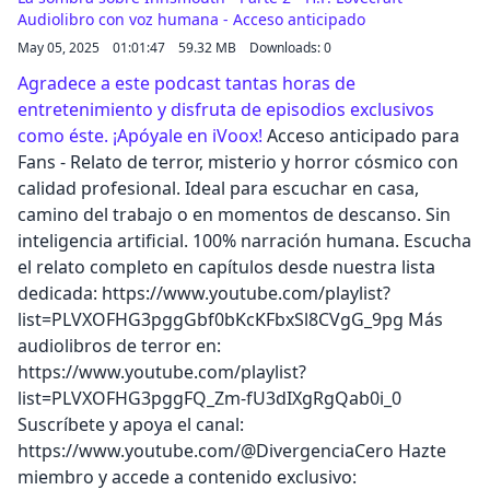
Audiolibro con voz humana - Acceso anticipado
May 05, 2025
01:01:47
59.32 MB
Downloads: 0
Agradece a este podcast tantas horas de
entretenimiento y disfruta de episodios exclusivos
como éste. ¡Apóyale en iVoox!
Acceso anticipado para
Fans - Relato de terror, misterio y horror cósmico con
calidad profesional. Ideal para escuchar en casa,
camino del trabajo o en momentos de descanso. Sin
inteligencia artificial. 100% narración humana. Escucha
el relato completo en capítulos desde nuestra lista
dedicada: https://www.youtube.com/playlist?
list=PLVXOFHG3pggGbf0bKcKFbxSl8CVgG_9pg Más
audiolibros de terror en:
https://www.youtube.com/playlist?
list=PLVXOFHG3pggFQ_Zm-fU3dIXgRgQab0i_0
Suscríbete y apoya el canal:
https://www.youtube.com/@DivergenciaCero Hazte
miembro y accede a contenido exclusivo: