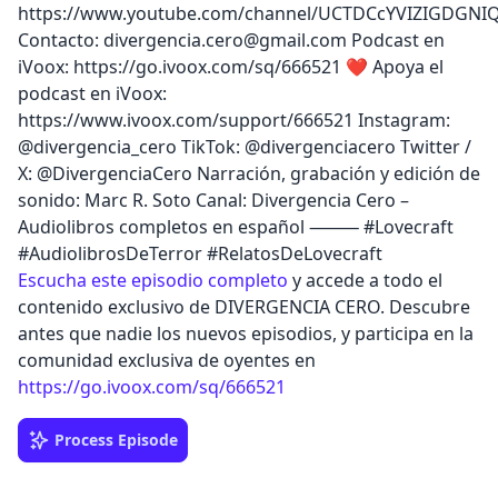
https://www.youtube.com/channel/UCTDCcYVIZIGDGNI
Contacto: divergencia.cero@gmail.com Podcast en
iVoox: https://go.ivoox.com/sq/666521 ❤️ Apoya el
podcast en iVoox:
https://www.ivoox.com/support/666521 Instagram:
@divergencia_cero TikTok: @divergenciacero Twitter /
X: @DivergenciaCero Narración, grabación y edición de
sonido: Marc R. Soto Canal: Divergencia Cero –
Audiolibros completos en español ⸻ #Lovecraft
#AudiolibrosDeTerror #RelatosDeLovecraft
Escucha este episodio completo
y accede a todo el
contenido exclusivo de DIVERGENCIA CERO. Descubre
antes que nadie los nuevos episodios, y participa en la
comunidad exclusiva de oyentes en
https://go.ivoox.com/sq/666521
Process Episode