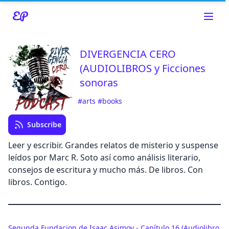
DIVERGENCIA CERO
(AUDIOLIBROS y Ficciones
sonoras
#arts
#books
Read about our content policies
here
Subscribe
Cancel
Leer y escribir. Grandes relatos de misterio y suspense
leídos por Marc R. Soto así como análisis literario,
consejos de escritura y mucho más. De libros. Con
libros. Contigo.
Cancel
Segunda Fundacion de Isaac Asimov - Capítulo 16 (Audiolibro