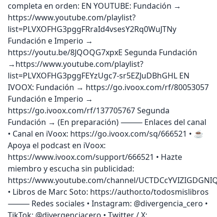
completa en orden: EN YOUTUBE: Fundación →
https://www.youtube.com/playlist?
list=PLVXOFHG3pggFRraId4vsesY2Rq0WuJTNy
Fundación e Imperio →
https://youtu.be/8JQOQG7xpxE Segunda Fundación
→https://www.youtube.com/playlist?
list=PLVXOFHG3pggFEYzUgc7-sr5EZJuDBhGHL EN
IVOOX: Fundación → https://go.ivoox.com/rf/80053057
Fundación e Imperio →
https://go.ivoox.com/rf/137705767 Segunda
Fundación → (En preparación) ⸻ Enlaces del canal
• Canal en iVoox: https://go.ivoox.com/sq/666521 • ☕
Apoya el podcast en iVoox:
https://www.ivoox.com/support/666521 • Hazte
miembro y escucha sin publicidad:
https://www.youtube.com/channel/UCTDCcYVIZIGDGNI
• Libros de Marc Soto: https://author.to/todosmislibros
⸻ Redes sociales • Instagram: @divergencia_cero •
TikTok: @divergenciacero • Twitter / X: