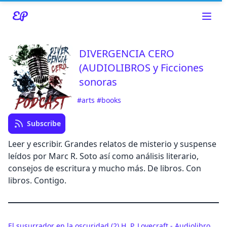
DIVERGENCIA CERO
(AUDIOLIBROS y Ficciones
sonoras
Read about our content policies
here
#arts
#books
Subscribe
Cancel
Leer y escribir. Grandes relatos de misterio y suspense
leídos por Marc R. Soto así como análisis literario,
consejos de escritura y mucho más. De libros. Con
libros. Contigo.
Cancel
El susurrador en la oscuridad (2) H. P. Lovecraft - Audiolibro