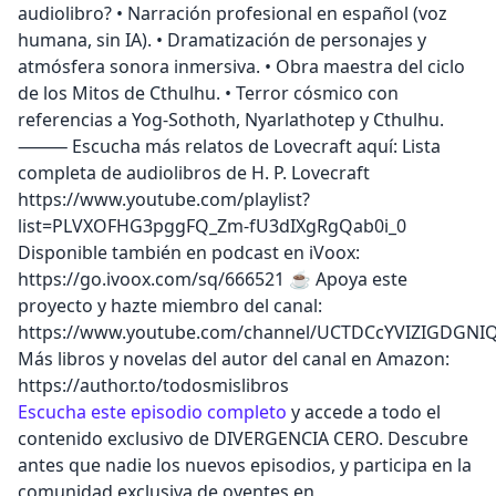
audiolibro? • Narración profesional en español (voz
humana, sin IA). • Dramatización de personajes y
atmósfera sonora inmersiva. • Obra maestra del ciclo
de los Mitos de Cthulhu. • Terror cósmico con
referencias a Yog-Sothoth, Nyarlathotep y Cthulhu.
⸻ Escucha más relatos de Lovecraft aquí: Lista
completa de audiolibros de H. P. Lovecraft
https://www.youtube.com/playlist?
list=PLVXOFHG3pggFQ_Zm-fU3dIXgRgQab0i_0 ️
Disponible también en podcast en iVoox:
https://go.ivoox.com/sq/666521 ☕ Apoya este
proyecto y hazte miembro del canal:
https://www.youtube.com/channel/UCTDCcYVIZIGDGNI
Más libros y novelas del autor del canal en Amazon:
https://author.to/todosmislibros
Escucha este episodio completo
y accede a todo el
contenido exclusivo de DIVERGENCIA CERO. Descubre
antes que nadie los nuevos episodios, y participa en la
comunidad exclusiva de oyentes en