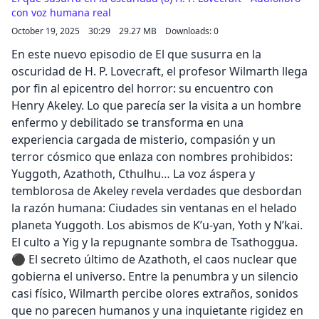
con voz humana real
October 19, 2025
30:29
29.27 MB
Downloads: 0
En este nuevo episodio de El que susurra en la
oscuridad de H. P. Lovecraft, el profesor Wilmarth llega
por fin al epicentro del horror: su encuentro con
Henry Akeley. Lo que parecía ser la visita a un hombre
enfermo y debilitado se transforma en una
experiencia cargada de misterio, compasión y un
terror cósmico que enlaza con nombres prohibidos:
Yuggoth, Azathoth, Cthulhu… La voz áspera y
temblorosa de Akeley revela verdades que desbordan
la razón humana: Ciudades sin ventanas en el helado
planeta Yuggoth. Los abismos de K’u-yan, Yoth y N’kai.
El culto a Yig y la repugnante sombra de Tsathoggua.
⚫ El secreto último de Azathoth, el caos nuclear que
gobierna el universo. Entre la penumbra y un silencio
casi físico, Wilmarth percibe olores extraños, sonidos
que no parecen humanos y una inquietante rigidez en