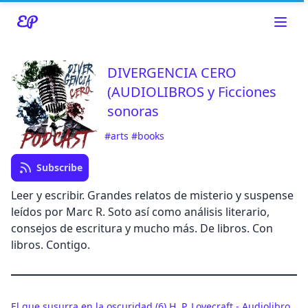
DIVERGENCIA CERO
(AUDIOLIBROS y Ficciones
sonoras
Read about our content policies
here
#arts
#books
Subscribe
Cancel
Leer y escribir. Grandes relatos de misterio y suspense
leídos por Marc R. Soto así como análisis literario,
consejos de escritura y mucho más. De libros. Con
libros. Contigo.
Cancel
El que susurra en la oscuridad (6) H. P. Lovecraft - Audiolibro