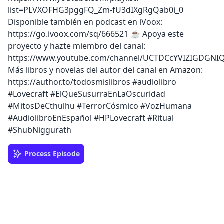
list=PLVXOFHG3pggFQ_Zm-fU3dIXgRgQab0i_0 ️
Disponible también en podcast en iVoox:
https://go.ivoox.com/sq/666521 ☕ Apoya este
proyecto y hazte miembro del canal:
https://www.youtube.com/channel/UCTDCcYVIZIGDGNI
Más libros y novelas del autor del canal en Amazon:
https://author.to/todosmislibros #audiolibro
#Lovecraft #ElQueSusurraEnLaOscuridad
#MitosDeCthulhu #TerrorCósmico #VozHumana
#AudiolibroEnEspañol #HPLovecraft #Ritual
#ShubNiggurath
Process Episode