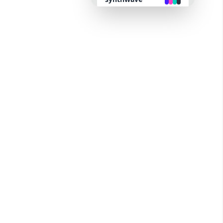
retro
cyberpunk
valentine
halloween
garden
forest
aqua
lofi