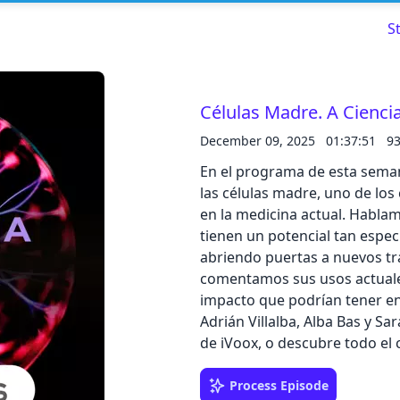
S
Células Madre. A Cienci
December 09, 2025
01:37:51
9
Read about our content policies
here
En el programa de esta sema
las células madre, uno de lo
Cancel
Save
en la medicina actual. Habla
tienen un potencial tan espec
abriendo puertas a nuevos t
comentamos sus usos actuales,
impacto que podrían tener en 
Cancel
Adrián Villalba, Alba Bas y Sa
de iVoox, o descubre todo el
Process Episode