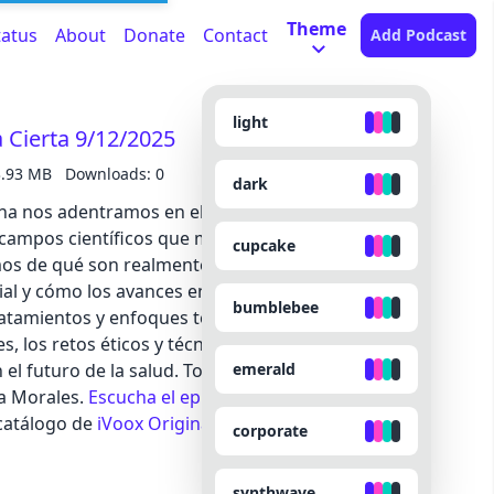
Theme
tatus
About
Donate
Contact
Add Podcast
light
a Cierta 9/12/2025
3.93 MB
Downloads: 0
dark
na nos adentramos en el apasionante universo de
s campos científicos que más expectativas genera
cupcake
mos de qué son realmente estas células, por qué
ial y cómo los avances en su investigación están
bumblebee
ratamientos y enfoques terapéuticos. También
 los retos éticos y técnicos que aún existen y el
emerald
el futuro de la salud. Todo ello de la mano de
ra Morales.
Escucha el episodio completo
en la app
 catálogo de
iVoox Originals
corporate
synthwave