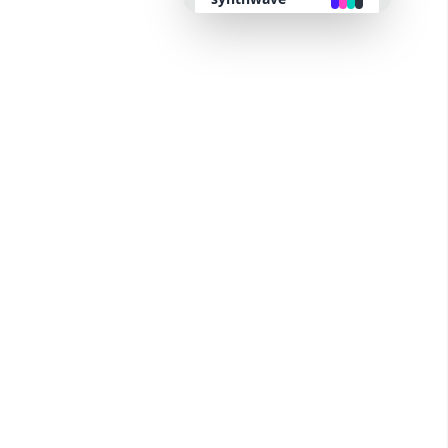
retro
cyberpunk
valentine
halloween
garden
forest
aqua
lofi