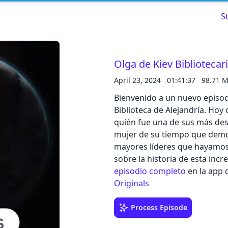
S
Olga de Kiev Bibliotecar
April 23, 2024
01:41:37
98.71 
Read about our content policies
here
Bienvenido a un nuevo episodi
Biblioteca de Alejandría. Hoy
Cancel
Save
quién fue una de sus más des
mujer de su tiempo que demos
mayores líderes que hayamos v
sobre la historia de esta incr
episodio completo
en la app 
Cancel
Originals
Process Episode