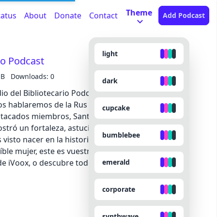
Theme
tatus
About
Donate
Contact
Add Podcast
light
io Podcast
MB
Downloads: 0
dark
o del Bibliotecario Podcast, un podcast de La
 os hablaremos de la Rus de Kiev para contaros
cupcake
tacados miembros, Santa Olga o Olga de Kiev. Una
tró un fortaleza, astucia y tenacidad digna de los
bumblebee
isto nacer en la historia. Si queréis conocer más
eíble mujer, este es vuestro podcast.
Escucha el
emerald
de iVoox, o descubre todo el catálogo de
iVoox
corporate
synthwave