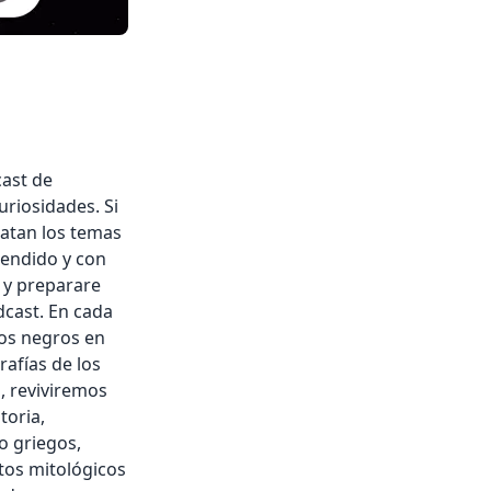
cast de
uriosidades. Si
ratan los temas
tendido y con
 y preparare
cast. En cada
ros negros en
rafías de los
s, reviviremos
toria,
o griegos,
os mitológicos