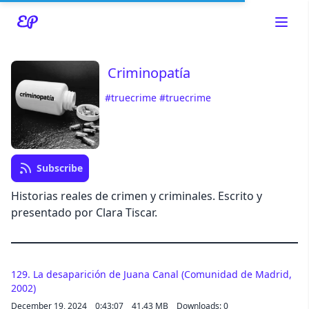
Criminopatía
#truecrime
#truecrime
Read about our content policies
here
Cancel
Save
Subscribe
Historias reales de crimen y criminales. Escrito y
presentado por Clara Tiscar.
Cancel
129. La desaparición de Juana Canal (Comunidad de Madrid,
2002)
December 19, 2024
0:43:07
41.43 MB
Downloads: 0