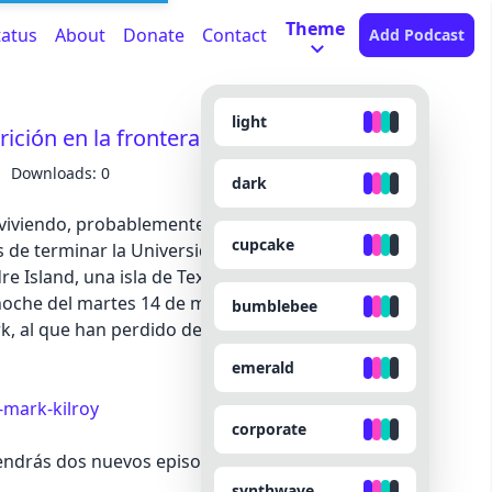
Theme
tatus
About
Donate
Contact
Add Podcast
light
rición en la frontera (México, 1989)
Downloads: 0
dark
 viviendo, probablemente, el último viaje que van
cupcake
s de terminar la Universidad: pasar la temporada
e Island, una isla de Texas que hace frontera
oche del martes 14 de marzo de 1989, Brad, Bill y
bumblebee
rk, al que han perdido de vista entre una multitud
emerald
-mark-kilroy
corporate
Tendrás dos nuevos episodios exclusivos cada mes,
synthwave