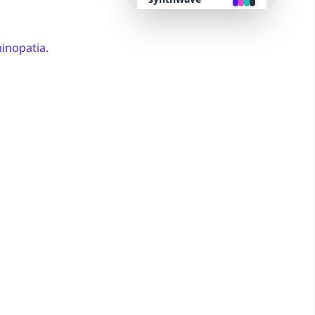
retro
inopatia.
cyberpunk
valentine
halloween
garden
forest
aqua
lofi