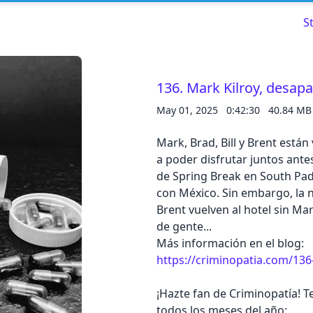
S
136. Mark Kilroy, desapa
May 01, 2025
0:42:30
40.84 MB
Read about our content policies
here
Mark, Brad, Bill y Brent están
Cancel
Save
a poder disfrutar juntos ante
de Spring Break en South Padr
con México. Sin embargo, la n
Brent vuelven al hotel sin Ma
de gente...
Más información en el blog:
Cancel
https://criminopatia.com/136
¡Hazte fan de Criminopatía! 
todos los meses del año: