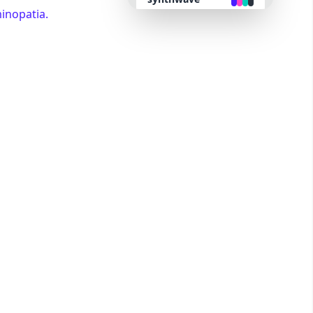
inopatia.
retro
cyberpunk
valentine
halloween
garden
forest
aqua
lofi