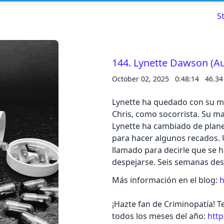
S
144. Lynette Dawson (Aus
October 02, 2025
0:48:14
46.3
Read about our content policies
here
Lynette ha quedado con su ma
Cancel
Save
Chris, como socorrista. Su ma
Lynette ha cambiado de plane
para hacer algunos recados. U
llamado para decirle que se
despejarse. Seis semanas des
Cancel
Más información en el blog:
h
¡Hazte fan de Criminopatía! 
todos los meses del año:
http