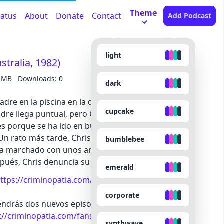
Theme
tatus
About
Donate
Contact
Add Podcast
light
tralia, 1982)
4 MB
Downloads: 0
dark
dre en la piscina en la que trabaja su marido,
cupcake
dre llega puntual, pero Chris le comenta que
s porque se ha ido en bus al centro comercial
n rato más tarde, Chris le dice que Lynette ha
bumblebee
 ha marchado con unos amigos porque necesita
pués, Chris denuncia su desaparición.
emerald
ttps://criminopatia.com/144-lynette-dawson
corporate
Tendrás dos nuevos episodios exclusivos cada mes,
://criminopatia.com/fans
synthwave