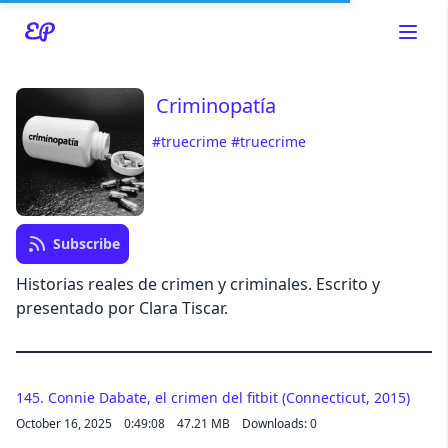
Criminopatía
#truecrime
#truecrime
Read about our content policies
here
Cancel
Save
Subscribe
Historias reales de crimen y criminales. Escrito y
presentado por Clara Tiscar.
Cancel
145. Connie Dabate, el crimen del fitbit (Connecticut, 2015)
October 16, 2025
0:49:08
47.21 MB
Downloads: 0