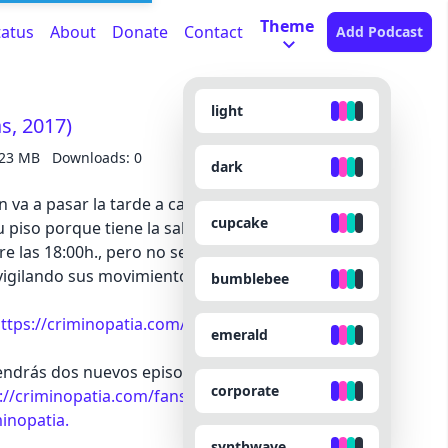
Theme
tatus
About
Donate
Contact
Add Podcast
light
as, 2017)
.23 MB
Downloads: 0
dark
án va a pasar la tarde a casa de un amigo, aunque
cupcake
u piso porque tiene la salud delicada y no quiere
e las 18:00h., pero no se da cuenta de que no lo
vigilando sus movimientos y se ha colado en su
bumblebee
ttps://criminopatia.com/148-ivan-castro
emerald
Tendrás dos nuevos episodios exclusivos cada mes,
corporate
://criminopatia.com/fans
inopatia.
synthwave