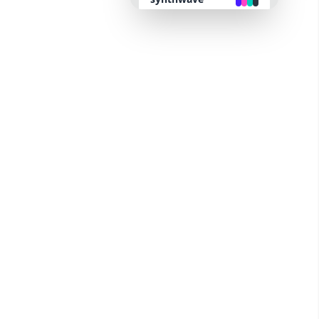
retro
cyberpunk
valentine
halloween
garden
forest
aqua
lofi