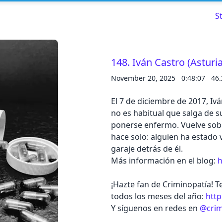
S
148. Iván Castro (Asturi
November 20, 2025
0:48:07
46
Read about our content policies
here
El 7 de diciembre de 2017, Iv
Cancel
Save
no es habitual que salga de s
ponerse enfermo. Vuelve sobr
hace solo: alguien ha estado 
garaje detrás de él.
Más información en el blog:
h
Cancel
¡Hazte fan de Criminopatía! 
todos los meses del año:
http
Y síguenos en redes en
@crim