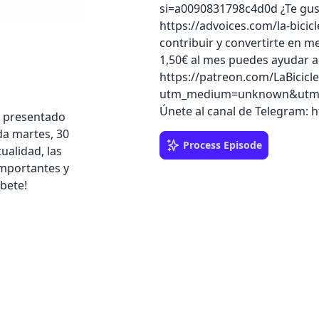
si=a0090831798c4d0d ¿Te gust
https://advoices.com/la-bici
contribuir y convertirte en m
1,50€ al mes puedes ayudar a
https://patreon.com/LaBicicl
utm_medium=unknown&utm_so
Únete al canal de Telegram: h
ón presentado
da martes, 30
Process Episode
ualidad, las
importantes y
íbete!