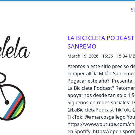
S
LA BICICLETA PODCAST |
SANREMO
Read about our content policies
here
March 19, 2026
16:36
15.94 M
Atentos a este sitio preciso 
Cancel
Save
romper allí la Milán-Sanremo 
Pogacar este año? ️ Presenta:
La Bicicleta Podcast? Retoma
apoyarnos desde tan solo 1,5
Síguenos en redes sociales: 
Cancel
@LaBicicletaPodcast TikTok:
TikTok: @amarcosgallego Yo
https://www.youtube.com/c
en Spotify: https://open.sp