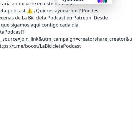
aría anunciarte en este podcast?:
cleta-podcast ⚠️ ¿Quieres ayudarnos? Puedes
retro
ecenas de La Bicicleta Podcast en Patreon. Desde
 que sigamos aquí contigo cada día:
etaPodcast?
cyberpunk
urce=join_link&utm_campaign=creatorshare_creator&u
ttps://t.me/boost/LaBicicletaPodcast
valentine
halloween
garden
forest
aqua
lofi