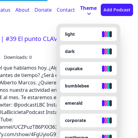
Theme
tatus
About
Donate
Contact
Add Podcast
light
 #39 El punto CLAVE de la MILÁN-
dark
B
Downloads: 0
del que hablamos hoy. ¿Alguien se ha planteado
cupcake
antes de tiempo? ¿Será el lugar elegido por
 Alberto Marcos. ¿Quieres ser el mejor oyente de
bumblebee
mos nuestra actividad en Patreon. Allí puedes
€ al mes. Te estaremos eternamente agradecidos.
emerald
Twiter: @podcastLBC Instagram:
 @LaBicicletaPodcast Instagram: @amarcosgallego
uTube:
corporate
hannel/UCZPuzTB6PXX363rL2CRju3w Escúchanos
otify.com/show/4FgUyioG97fwjEh5yXJETh?
synthwave