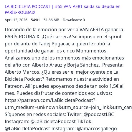
LA BICICLETA PODCAST | #55 VAN AERT salda su deuda en
PARÍS-ROUBAIX
April 13, 2026
54:01
51.86 MB
Downloads: 0
Llorando de la emoción por ver a VAN AERTA ganar la
PARÍS-ROUBAIX. ¡Qué carrera! Se impuso en el sprint
por delante de Tadej Pogacar, a quien le robó la
oportunidad de ganar los cinco Monumentos.
Analizamos uno de los momentos más emocionantes
del año con Alberto Arauz y Borja Sánchez. ️ Presenta:
Alberto Marcos. ¿Quieres ser el mejor oyente de La
Bicicleta Podcast? Retomamos nuestra actividad en
Patreon. Allí puedes apoyarnos desde tan solo 1,5€ al
mes. Puedes disfrutar de contenidos exclusivos:
https://patreon.com/LaBicicletaPodcast?
utm_medium=unknown&utm_source=join_link&utm_camp
Síguenos en redes sociales: Twiter: @podcastLBC
Instagram: @LaBicicletaPodcast TikTok:
@LaBicicletaPodcast Instagram: @amarcosgallego