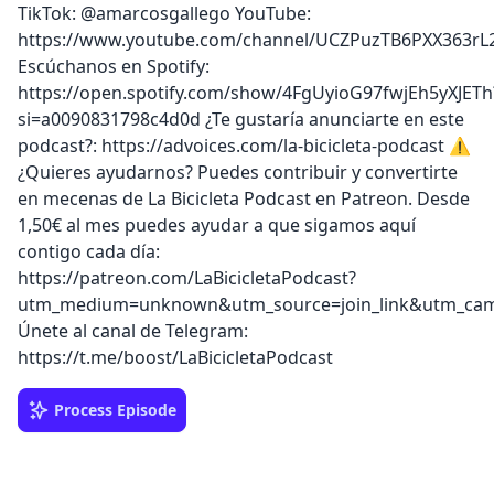
TikTok: @amarcosgallego YouTube:
https://www.youtube.com/channel/UCZPuzTB6PXX363rL
Escúchanos en Spotify:
https://open.spotify.com/show/4FgUyioG97fwjEh5yXJETh
si=a0090831798c4d0d ¿Te gustaría anunciarte en este
podcast?: https://advoices.com/la-bicicleta-podcast ⚠️
¿Quieres ayudarnos? Puedes contribuir y convertirte
en mecenas de La Bicicleta Podcast en Patreon. Desde
1,50€ al mes puedes ayudar a que sigamos aquí
contigo cada día:
https://patreon.com/LaBicicletaPodcast?
utm_medium=unknown&utm_source=join_link&utm_camp
Únete al canal de Telegram:
https://t.me/boost/LaBicicletaPodcast
Process Episode