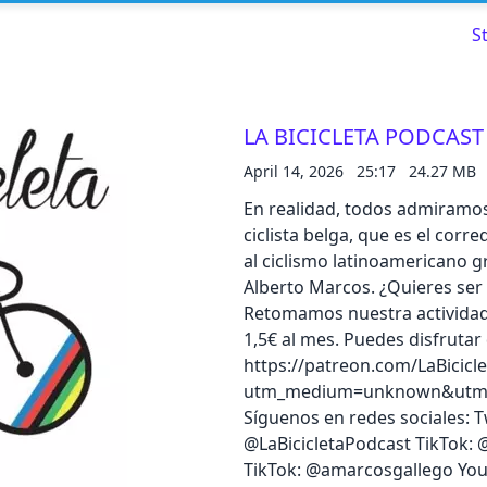
S
LA BICICLETA PODCAST | 
April 14, 2026
25:17
24.27 MB
Read about our content policies
here
En realidad, todos admiramos
ciclista belga, que es el cor
Cancel
Save
al ciclismo latinoamericano g
Alberto Marcos. ¿Quieres ser 
Retomamos nuestra actividad 
1,5€ al mes. Puedes disfrutar
https://patreon.com/LaBicicl
Cancel
utm_medium=unknown&utm_so
Síguenos en redes sociales: 
@LaBicicletaPodcast TikTok:
TikTok: @amarcosgallego Yo