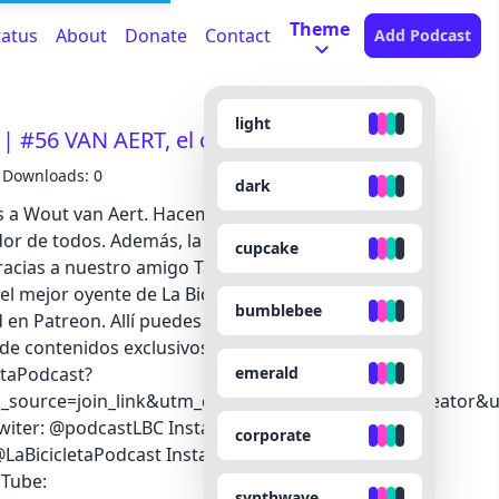
Theme
tatus
About
Donate
Contact
Add Podcast
light
#56 VAN AERT, el ciclista de todos
Downloads: 0
dark
 a Wout van Aert. Hacemos un alegato a favor del
redor de todos. Además, la sección semanal dedicada
cupcake
racias a nuestro amigo Tato Aguas. ️ Presenta:
el mejor oyente de La Bicicleta Podcast?
bumblebee
en Patreon. Allí puedes apoyarnos desde tan solo
 de contenidos exclusivos:
emerald
etaPodcast?
urce=join_link&utm_campaign=creatorshare_creator&u
Twiter: @podcastLBC Instagram:
corporate
 @LaBicicletaPodcast Instagram: @amarcosgallego
uTube:
synthwave