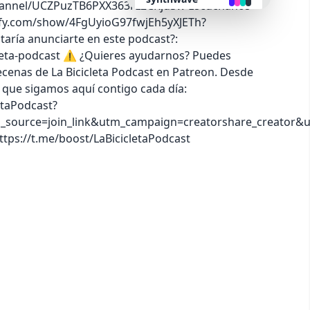
hannel/UCZPuzTB6PXX363rL2CRju3w Escúchanos
otify.com/show/4FgUyioG97fwjEh5yXJETh?
retro
aría anunciarte en este podcast?:
cleta-podcast ⚠️ ¿Quieres ayudarnos? Puedes
ecenas de La Bicicleta Podcast en Patreon. Desde
cyberpunk
 que sigamos aquí contigo cada día:
etaPodcast?
valentine
urce=join_link&utm_campaign=creatorshare_creator&u
ttps://t.me/boost/LaBicicletaPodcast
halloween
garden
forest
aqua
lofi