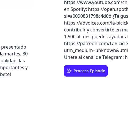
https://www.youtube.com/c
en Spotify: https://open.sp
si=a0090831798c4d0d ¿Te gust
https://advoices.com/la-bici
contribuir y convertirte en m
1,50€ al mes puedes ayudar a
https://patreon.com/LaBicicl
ón presentado
utm_medium=unknown&utm_so
da martes, 30
Únete al canal de Telegram: h
ualidad, las
importantes y
Process Episode
íbete!