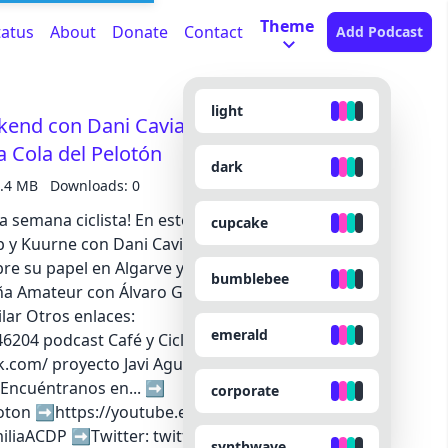
Theme
tatus
About
Donate
Contact
Add Podcast
light
end con Dani Cavia y Héctor Álvarez |
a Cola del Pelotón
dark
.4 MB
Downloads: 0
la semana ciclista! En este programa podréis
cupcake
 y Kuurne con Dani Cavi, ciclista del Burgos BH -
re su papel en Algarve y su debut en las clásicas -
bumblebee
a Amateur con Álvaro García de ElPeloton.net 🗣️
ilar Otros enlaces:
emerald
46204 podcast Café y Ciclismo
k.com/ proyecto Javi Aguilar https://elpeloton.net
 Encuéntranos en... ➡️
corporate
loton ➡️https://youtube.es/ACDPeloton ➡️Grupo
miliaACDP ➡️Twitter: twitter.com/ACDPeloton
synthwave