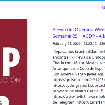
S
Previa del Opening Week
Semanal 25 | ACDP - A l
Read about our content policies
here
February 25, 2026
02:25:12
139
¡Repasamos la actualidad de 
Cancel
Save
encontrar: - Previa de Omloop
Charla con Héctor Álvarez sob
Arranque de la Copa de Españ
Con Albert Rivera y Javier Agu
https://go.ivoox.com/rf/1403
Cancel
https://cyclingreport.substac
proyecto de Álvaro García 📍
https://www.twitch.tv/acdpe
de Telegram: https://t.me/fa