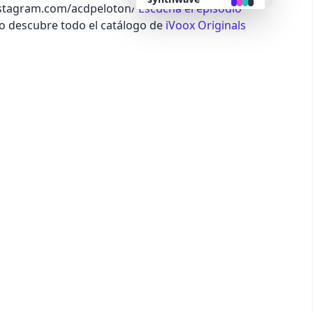
nstagram.com/acdpeloton/
Escucha el episodio
 o descubre todo el catálogo de
iVoox Originals
retro
cyberpunk
valentine
halloween
garden
forest
aqua
lofi