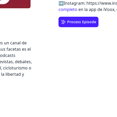
➡️Instagram: https://www.i
completo
en la app de iVoox,
Process Episode
es un canal de
us facetas es el
podcasts
evistas, debates,
l, cicloturismo o
 la libertad y