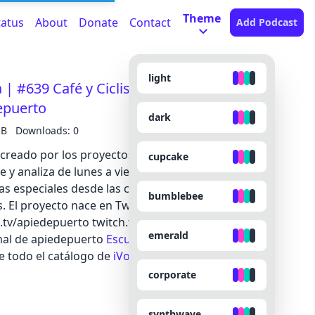
Theme
tatus
About
Donate
Contact
Add Podcast
light
| #639 Café y Ciclismo | ACDP - A la
depuerto
dark
MB
Downloads: 0
 creado por los proyectos A la Cola del Pelotón y A
cupcake
y analiza de lunes a viernes la actualidad ciclista.
s especiales desde las carreras donde los
bumblebee
as. El proyecto nace en Twitch donde puedes ver en
h.tv/apiedepuerto twitch.tv/acdpeloton También
emerald
nal de apiedepuerto
Escucha el episodio completo
e todo el catálogo de
iVoox Originals
corporate
synthwave