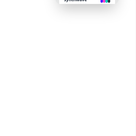
retro
cyberpunk
valentine
halloween
garden
forest
aqua
lofi