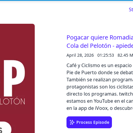
S
Pogacar quiere Romadia 
Cola del Pelotón - apie
Read about our content policies
here
April 28, 2026
01:25:53
82.45 
Café y Ciclismo es un espacio
Cancel
Save
Pie de Puerto donde se debate 
También se realizan programa
protagonistas son los ciclist
directo los programas. twitc
estamos en YouTube en el ca
Cancel
en la app de iVoox, o descubr
Process Episode