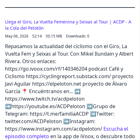
Llega el Giro, La Vuelta Femenina y Seixas al Tour | ACDP - A
la Cola del Pelotón
May 06, 2026
52:14
50.15 MB
Downloads: 0
Repasamos la actualidad del ciclismo con el Giro, La
Vuelta Fem y Seixas al Tour. Con Mikel Ilundain y Albert
Rivera. Otros enlaces:
https://go.ivoox.com/rf/140346204 podcast Café y
Ciclismo https://cyclingreport.substack.com/ proyecto
Javi Aguilar https://elpeloton.net proyecto de Álvaro
García 📍 Encuéntranos en... ➡️
https://www.twitch.tv/acdpeloton
➡️https://youtube.es/ACDPeloton ➡️Grupo de
Telegram: https://t.me/familiaACDP ➡️Twitter:
twitter.com/ACDPeloton ➡️Instagram:
https://www.instagram.com/acdpeloton/
Escucha el
episodio completo
en la app de iVoox, o descubre todo