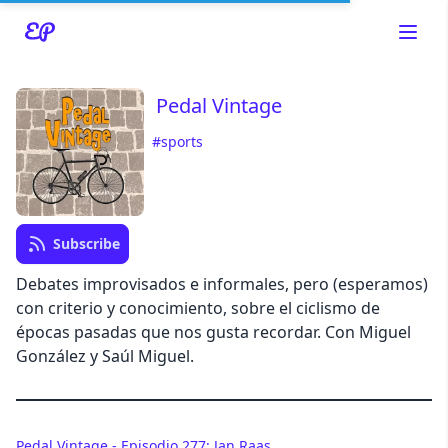
Pedal Vintage
#sports
Read about our content policies
here
Cancel
Save
Subscribe
Debates improvisados e informales, pero (esperamos)
con criterio y conocimiento, sobre el ciclismo de
épocas pasadas que nos gusta recordar. Con Miguel
Cancel
González y Saúl Miguel.
Pedal Vintage - Episodio 277: Jan Raas