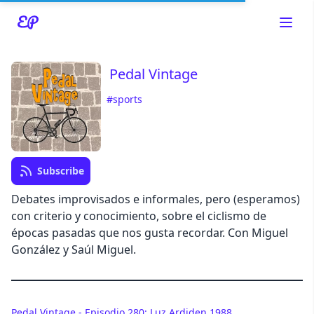
Pedal Vintage
#sports
Read about our content policies
here
Cancel
Save
Subscribe
Debates improvisados e informales, pero (esperamos)
con criterio y conocimiento, sobre el ciclismo de
épocas pasadas que nos gusta recordar. Con Miguel
Cancel
González y Saúl Miguel.
Pedal Vintage - Episodio 280: Luz Ardiden 1988