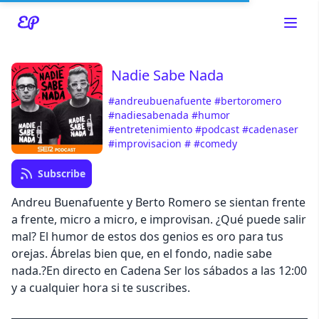
Nadie Sabe Nada
#andreubuenafuente
#bertoromero
Read about our content policies
here
#nadiesabenada
#humor
#entretenimiento
#podcast
#cadenaser
#improvisacion
#
#comedy
Cancel
Save
Subscribe
Andreu Buenafuente y Berto Romero se sientan frente
a frente, micro a micro, e improvisan. ¿Qué puede salir
mal? El humor de estos dos genios es oro para tus
Cancel
orejas. Ábrelas bien que, en el fondo, nadie sabe
nada.?En directo en Cadena Ser los sábados a las 12:00
y a cualquier hora si te suscribes.