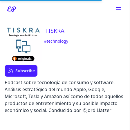
TISKRA
#technology
Read about our content policies
here
Cancel
Save
Subscribe
Podcast sobre tecnología de consumo y software.
Análisis estratégico del mundo Apple, Google,
Microsoft, Tesla y Amazon así como de todos aquellos
Cancel
productos de entretenimiento y su posible impacto
económico y social. Conducido por @JordiLlatzer