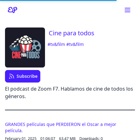
Cine para todos
#tv&film
#tv&film
Read about our content policies
here
Cancel
Save
Subscribe
El podcast de Zoom F7. Hablamos de cine de todos los
géneros.
Cancel
GRANDES películas que PERDIERON el Oscar a mejor
película.
February 01, 2025
01:06:07
63.47 MB
Downloads: 0