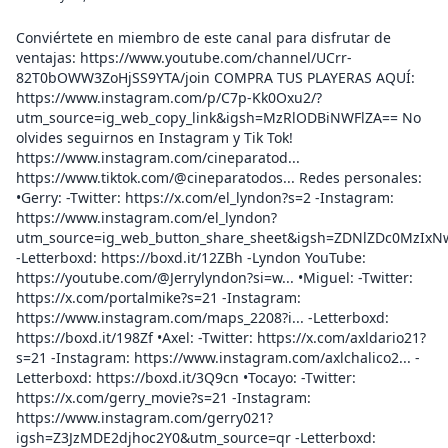
Conviértete en miembro de este canal para disfrutar de
ventajas: https://www.youtube.com/channel/UCrr-
82T0bOWW3ZoHjSS9YTA/join COMPRA TUS PLAYERAS AQUÍ:
https://www.instagram.com/p/C7p-Kk0Oxu2/?
utm_source=ig_web_copy_link&igsh=MzRlODBiNWFlZA== No
olvides seguirnos en Instagram y Tik Tok!
https://www.instagram.com/cineparatod...
https://www.tiktok.com/@cineparatodos... Redes personales:
•Gerry: -Twitter: https://x.com/el_lyndon?s=2 -Instagram:
https://www.instagram.com/el_lyndon?
utm_source=ig_web_button_share_sheet&igsh=ZDNlZDc0MzIxN
-Letterboxd: https://boxd.it/12ZBh -Lyndon YouTube:
https://youtube.com/@Jerrylyndon?si=w... •Miguel: -Twitter:
https://x.com/portalmike?s=21 -Instagram:
https://www.instagram.com/maps_2208?i... -Letterboxd:
https://boxd.it/198Zf •Axel: -Twitter: https://x.com/axldario21?
s=21 -Instagram: https://www.instagram.com/axlchalico2... -
Letterboxd: https://boxd.it/3Q9cn •Tocayo: -Twitter:
https://x.com/gerry_movie?s=21 -Instagram:
https://www.instagram.com/gerry021?
igsh=Z3JzMDE2djhoc2Y0&utm_source=qr -Letterboxd: