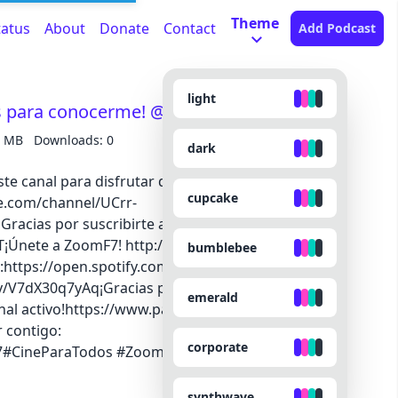
Theme
tatus
About
Donate
Contact
Add Podcast
light
as para conocerme! @davidvakaa ​
9 MB
Downloads: 0
dark
te canal para disfrutar de
cupcake
e.com/channel/UCrr-
acias por suscribirte a nuestro canal!
YT¡Únete a ZoomF7! http://bit.ly/ZoomF7_YTEscucha
bumblebee
https://open.spotify.com/show/5YbySnX...Y
ly/V7dX30q7yAq¡Gracias por apoyarnos en Patreon,
emerald
anal activo!https://www.patreon.com/zoomf7Nos
 contigo:
corporate
f7#CineParaTodos #ZoomF7
synthwave