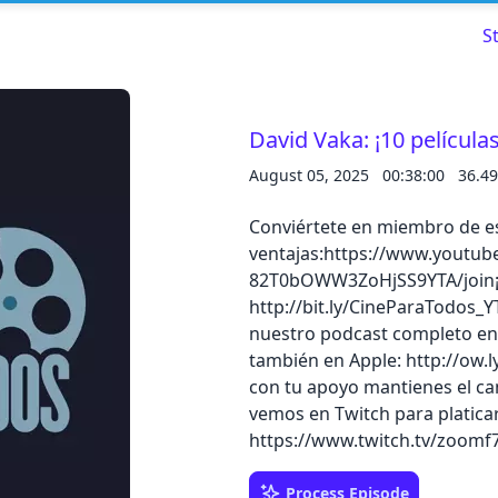
S
David Vaka: ¡10 películ
August 05, 2025
00:38:00
36.4
Read about our content policies
here
Conviértete en miembro de es
Cancel
Save
ventajas:https://www.youtub
82T0bOWW3ZoHjSS9YTA/join¡Gr
http://bit.ly/CineParaTodos_
nuestro podcast completo en:
también en Apple: http://ow.
con tu apoyo mantienes el c
Cancel
vemos en Twitch para platicar
https://www.twitch.tv/zoom
Process Episode