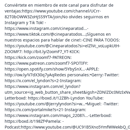
Conviértete en miembro de este canal para disfrutar de
ventajas:https://www.youtube.com/channel/UCrr-
82T0bOWW3ZoHjSS9YTA/join¡No olvides seguirnos en
Instagram y Tik Tok! -
https://www.instagram.com/cineparatod...-
https://www.tiktok.com/@cineparatodos...¡Síguenos en
nuestros espacios para hablar de cine!:-CINE PARA TODOS:
https://youtube.com/@Cineparatodos?si=elZlVc_voLupkUtH-
ZOOMF7: http://bit.ly/ZoomF7_YT-KICK:
https://kick.com/zoomf7-PATREON:
https://www.patreon.com/zoomf7-SPOTIFY:
https://open.spotify.com/show/5YbySnX...-APPLE:
http://ow.ly/V7dX30q7yAqRedes personales:•Gerry:-Twitter:
https://x.com/el_lyndon?s=2-Instagram:
https://www.instagram.com/el_lyndon?
utm_source=ig_web_button_share_sheet&igsh=ZDNlZDc0MzIxN
Letterboxd: https://boxd.it/12ZBh-Lyndon YouTube:
https://youtube.com/@Jerrylyndon?si=w...•Miguel: -Twitter:
https://x.com/portalmike?s=21-Instagram:
https://www.instagram.com/maps_2208?i...-Letterboxd:
https://boxd.it/198Zf•Pamela: -
Podcast:https://www.youtube.com/@UC91B5Xno5YmfWWekbQ