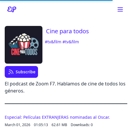
Cine para todos
#tv&film
#tv&film
Read about our content policies
here
Cancel
Save
Subscribe
El podcast de Zoom F7. Hablamos de cine de todos los
géneros.
Cancel
Especial: Películas EXTRANJERAS nominadas al Oscar.
March 01, 2026
01:05:13
62.61 MB
Downloads: 0