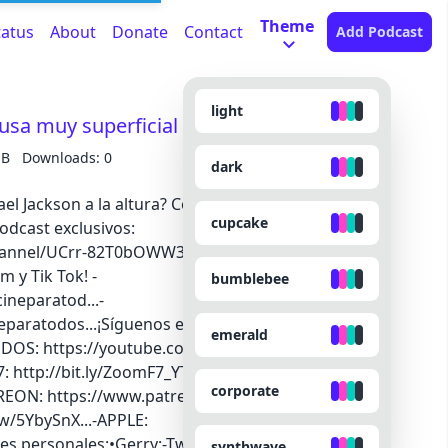
Theme
tatus
About
Donate
Contact
Add Podcast
light
sa muy superficial del Rey del pop.
MB
Downloads: 0
dark
ael Jackson a la altura? Conviértete en miembro de
cupcake
podcast exclusivos:
hannel/UCrr-82T0bOWW3ZoHjSS9YTA/join¡No
 y Tik Tok! -
bumblebee
neparatod...-
paratodos...¡Síguenos en nuestros espacios para
emerald
TODOS: https://youtube.com/@Cineparatodos?
http://bit.ly/ZoomF7_YT-KICK:
corporate
TREON: https://www.patreon.com/zoomf7-SPOTIFY:
w/5YbySnX...-APPLE:
s personales:•Gerry:-Twitter:
synthwave