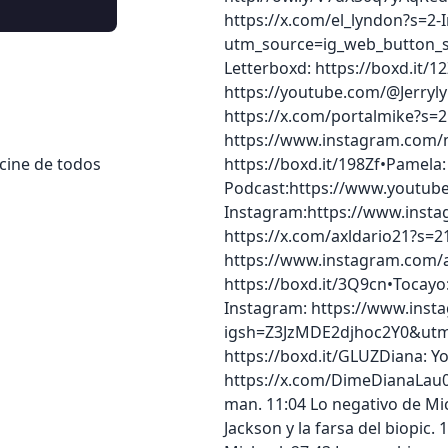
https://x.com/el_lyndon?s=2
utm_source=ig_web_button_
Letterboxd: https://boxd.it/
https://youtube.com/@Jerrylyn
https://x.com/portalmike?s=2
https://www.instagram.com/m
cine de todos
https://boxd.it/198Zf•Pamela: 
Podcast:https://www.yout
Instagram:https://www.instag
https://x.com/axldario21?s=2
https://www.instagram.com/ax
https://boxd.it/3Q9cn•Tocayo:
Instagram: https://www.inst
igsh=Z3JzMDE2djhoc2Y0&utm
https://boxd.it/GLUZDiana: 
https://x.com/DimeDianaLau0:0
man. 11:04 Lo negativo de Mi
Jackson y la farsa del biopic. 