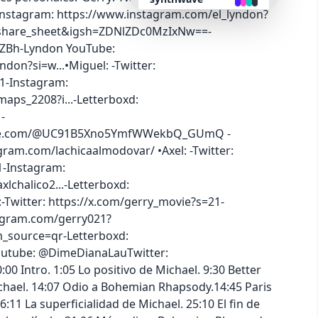
-Instagram: https://www.instagram.com/el_lyndon?
share_sheet&igsh=ZDNlZDc0MzIxNw==-
retro
12ZBh-Lyndon YouTube:
don?si=w...•Miguel: -Twitter:
cyberpunk
1-Instagram:
aps_2208?i...-Letterboxd:
-
valentine
ube.com/@UC91B5Xno5YmfWWekbQ_GUmQ -
ram.com/lachicaalmodovar/ •Axel: -Twitter:
halloween
1-Instagram:
lchalico2...-Letterboxd:
garden
-Twitter: https://x.com/gerry_movie?s=21-
agram.com/gerry021?
_source=qr-Letterboxd:
forest
Youtube: @DimeDianaLauTwitter:
0 Intro. 1:05 Lo positivo de Michael. 9:30 Better
aqua
chael. 14:07 Odio a Bohemian Rhapsody.14:45 Paris
16:11 La superficialidad de Michael. 25:10 El fin de
lofi