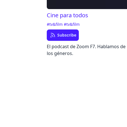
Cine para todos
#tv&film
#tv&film
Subscribe
El podcast de Zoom F7. Hablamos de 
los géneros.