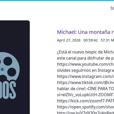
S
Michael: Una montaña ru
April 27, 2026
00:59:42
57.31 
Read about our content policies
here
¿Está el nuevo biopic de Mich
este canal para disfrutar de 
Cancel
Save
https://www.youtube.com/c
olvides seguirnos en Instagram
https://www.instagram.com/ci
https://www.tiktok.com/@cine
hablar de cine!:-CINE PARA 
Cancel
si=elZlVc_voLupkUtH-ZOOMF7: 
https://kick.com/zoomf7-PA
https://open.spotify.com/sho
http://ow.ly/V7dX30q7yAqRede