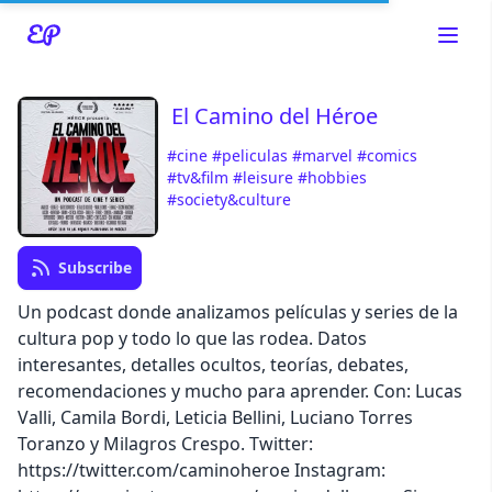
El Camino del Héroe
#cine
#peliculas
#marvel
#comics
Read about our content policies
here
#tv&film
#leisure
#hobbies
#society&culture
Cancel
Save
Subscribe
Un podcast donde analizamos películas y series de la
cultura pop y todo lo que las rodea. Datos
interesantes, detalles ocultos, teorías, debates,
Cancel
recomendaciones y mucho para aprender. Con: Lucas
Valli, Camila Bordi, Leticia Bellini, Luciano Torres
Toranzo y Milagros Crespo. Twitter:
https://twitter.com/caminoheroe Instagram: