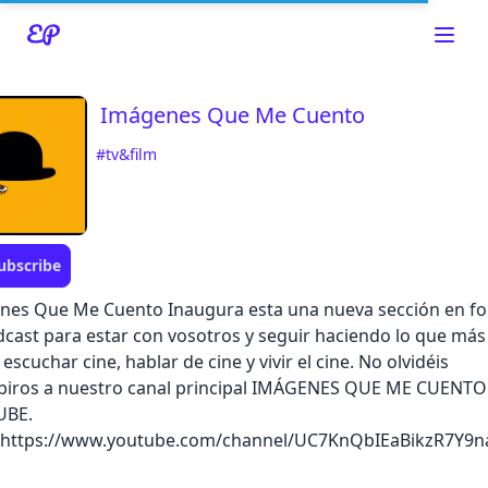
Imágenes Que Me Cuento
#tv&film
Read about our content policies
here
Cancel
Save
ubscribe
nes Que Me Cuento Inaugura esta una nueva sección en f
cast para estar con vosotros y seguir haciendo lo que más
 escuchar cine, hablar de cine y vivir el cine. No olvidéis
ibiros a nuestro canal principal IMÁGENES QUE ME CUENTO
Cancel
UBE.
//https://www.youtube.com/channel/UC7KnQbIEaBikzR7Y9