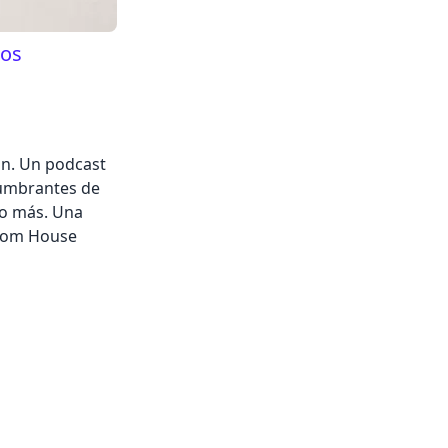
ros
ón. Un podcast
lumbrantes de
ho más. Una
ndom House