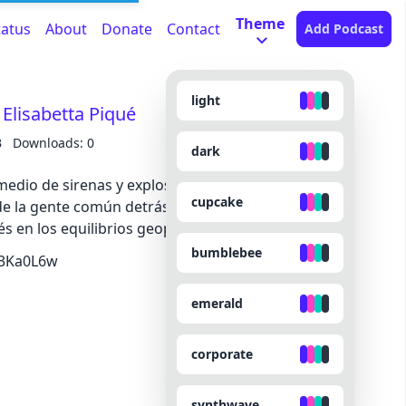
Theme
tatus
About
Donate
Contact
Add Podcast
light
 Elisabetta Piqué
B
Downloads: 0
dark
edio de sirenas y explosiones, el libro desnuda
cupcake
 de la gente común detrás de una guerra que
s en los equilibrios geopolíticos del mundo.
bumblebee
y/3Ka0L6w
emerald
corporate
synthwave