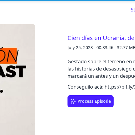
S
Cien días en Ucrania, de
July 25, 2023
00:33:46
32.77 M
Read about our content policies
here
Gestado sobre el terreno en m
Cancel
Save
las historias de desasosiego
marcará un antes y un despué
Conseguilo acá: https://bit.l
Process Episode
Cancel