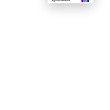
retro
cyberpunk
valentine
halloween
garden
forest
aqua
lofi