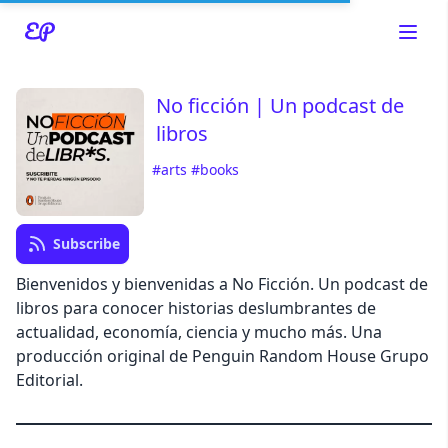
No ficción | Un podcast de
libros
Read about our content policies
here
#arts
#books
Cancel
Save
Subscribe
Bienvenidos y bienvenidas a No Ficción. Un podcast de
libros para conocer historias deslumbrantes de
actualidad, economía, ciencia y mucho más. Una
Cancel
producción original de Penguin Random House Grupo
Editorial.