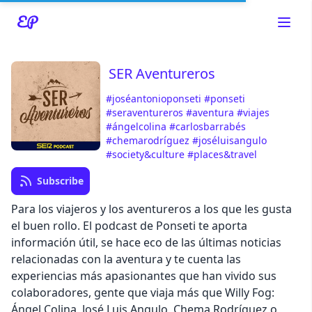
SER Aventureros
#joséantonioponseti
#ponseti
Read about our content policies
here
#seraventureros
#aventura
#viajes
#ángelcolina
#carlosbarrabés
#chemarodríguez
#joséluisangulo
Cancel
Save
#society&culture
#places&travel
Subscribe
Para los viajeros y los aventureros a los que les gusta
el buen rollo. El podcast de Ponseti te aporta
información útil, se hace eco de las últimas noticias
Cancel
relacionadas con la aventura y te cuenta las
experiencias más apasionantes que han vivido sus
colaboradores, gente que viaja más que Willy Fog:
Ángel Colina, José Luis Angulo, Chema Rodríguez o