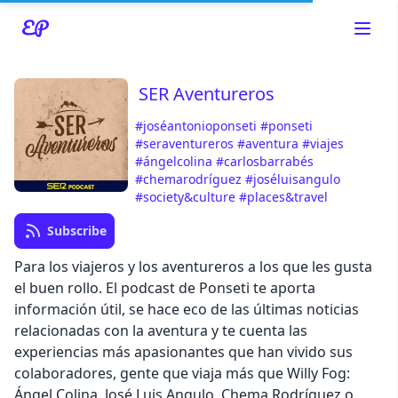
SER Aventureros
#joséantonioponseti
#ponseti
Read about our content policies
here
#seraventureros
#aventura
#viajes
#ángelcolina
#carlosbarrabés
#chemarodríguez
#joséluisangulo
Cancel
Save
#society&culture
#places&travel
Subscribe
Para los viajeros y los aventureros a los que les gusta
el buen rollo. El podcast de Ponseti te aporta
información útil, se hace eco de las últimas noticias
Cancel
relacionadas con la aventura y te cuenta las
experiencias más apasionantes que han vivido sus
colaboradores, gente que viaja más que Willy Fog:
Ángel Colina, José Luis Angulo, Chema Rodríguez o