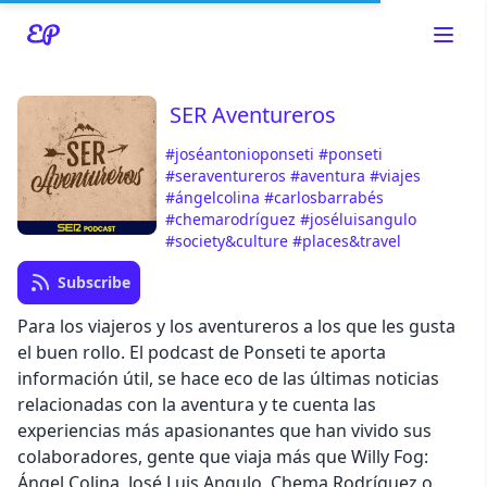
SER Aventureros
#joséantonioponseti
#ponseti
Read about our content policies
here
#seraventureros
#aventura
#viajes
#ángelcolina
#carlosbarrabés
#chemarodríguez
#joséluisangulo
Cancel
Save
#society&culture
#places&travel
Subscribe
Para los viajeros y los aventureros a los que les gusta
el buen rollo. El podcast de Ponseti te aporta
información útil, se hace eco de las últimas noticias
Cancel
relacionadas con la aventura y te cuenta las
experiencias más apasionantes que han vivido sus
colaboradores, gente que viaja más que Willy Fog:
Ángel Colina, José Luis Angulo, Chema Rodríguez o