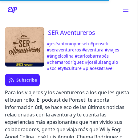
SER Aventureros
#joséantonioponseti
#ponseti
Read about our content policies
here
#seraventureros
#aventura
#viajes
#ángelcolina
#carlosbarrabés
#chemarodríguez
#joséluisangulo
Cancel
Save
#society&culture
#places&travel
Subscribe
Para los viajeros y los aventureros a los que les gusta
el buen rollo. El podcast de Ponseti te aporta
información útil, se hace eco de las últimas noticias
Cancel
relacionadas con la aventura y te cuenta las
experiencias más apasionantes que han vivido sus
colaboradores, gente que viaja más que Willy Fog:
Ángel Colina, José Luis Angulo, Chema Rodríguez o