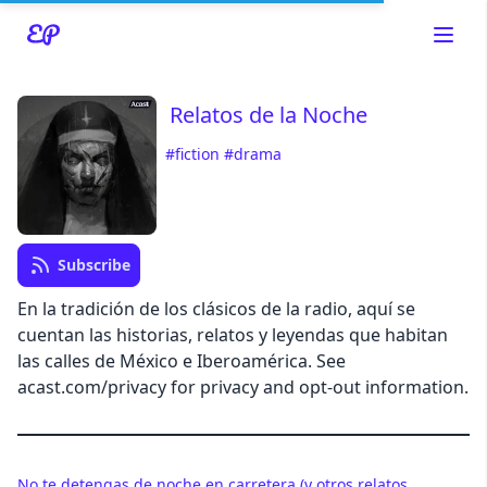
Relatos de la Noche
#fiction
#drama
Read about our content policies
here
Cancel
Save
Subscribe
En la tradición de los clásicos de la radio, aquí se
cuentan las historias, relatos y leyendas que habitan
las calles de México e Iberoamérica. See
Cancel
acast.com/privacy for privacy and opt-out information.
No te detengas de noche en carretera (y otros relatos