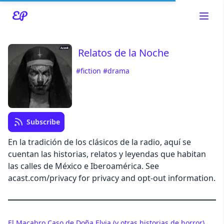
Relatos de la Noche
#fiction
#drama
Read about our content policies
here
Cancel
Save
Subscribe
En la tradición de los clásicos de la radio, aquí se
cuentan las historias, relatos y leyendas que habitan
las calles de México e Iberoamérica. See
acast.com/privacy for privacy and opt-out information.
Cancel
El Macabro Caso de Doña Elvia (y otras historias de horror)