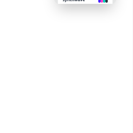
retro
cyberpunk
valentine
halloween
garden
forest
aqua
lofi