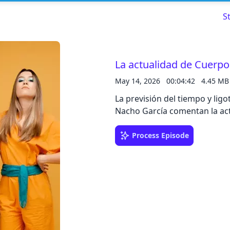
S
La actualidad de Cuerpo
May 14, 2026
00:04:42
4.45 MB
Read about our content policies
here
La previsión del tiempo y ligo
Nacho García comentan la act
Cancel
Save
Process Episode
Cancel