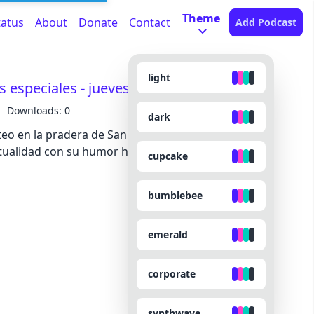
Theme
tatus
About
Donate
Contact
Add Podcast
light
s especiales - jueves 14 de mayo de 2026
Downloads: 0
dark
teo en la pradera de San Isidro. Eva Soriano y
ualidad con su humor habitual.
cupcake
bumblebee
emerald
corporate
synthwave