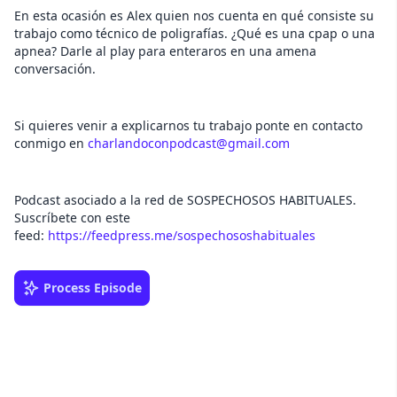
En esta ocasión es Alex quien nos cuenta en qué consiste su
trabajo como técnico de poligrafías. ¿Qué es una cpap o una
apnea? Darle al play para enteraros en una amena
conversación.
Si quieres venir a explicarnos tu trabajo ponte en contacto
conmigo en
⁠⁠⁠⁠⁠charlandoconpodcast@gmail.com⁠⁠⁠⁠⁠⁠⁠
Podcast asociado a la red de SOSPECHOSOS HABITUALES.
Suscríbete con este
feed: ⁠⁠⁠⁠
⁠⁠⁠⁠⁠⁠⁠⁠⁠⁠⁠⁠⁠⁠⁠⁠⁠⁠https://feedpress.me/sospechososhabituales⁠⁠⁠⁠⁠⁠⁠⁠⁠⁠⁠⁠⁠⁠⁠⁠
Process Episode