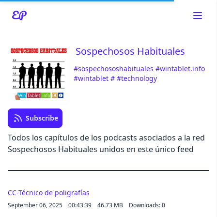
Sospechosos Habituales
#sospechososhabituales
#wintablet.info
Read about our content policies
here
#wintablet
#
#technology
Cancel
Save
Subscribe
Todos los capítulos de los podcasts asociados a la red
Sospechosos Habituales unidos en este único feed
Cancel
CC-Técnico de poligrafías
September 06, 2025
00:43:39
46.73 MB
Downloads: 0