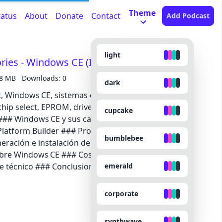
Theme
tatus
About
Donate
Contact
Add Podcast
light
ries - Windows CE (I de III)
18 MB
Downloads: 0
dark
t, Windows CE, sistemas embebidos, Platform
chip select, EPROM, drivers, Windows Mobile ---
cupcake
### Windows CE y sus características ###
Platform Builder ### Proceso de diseño de
bumblebee
ración e instalación del sistema operativo ###
sobre Windows CE ### Costos y complejidad ###
emerald
técnico ### Conclusiones sobre la viabilidad de
corporate
synthwave