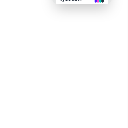
retro
cyberpunk
valentine
halloween
garden
forest
aqua
lofi