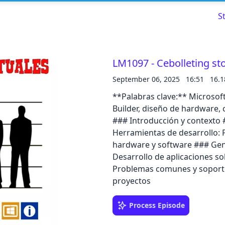
S
LM1097 - Cebolleting sto
September 06, 2025
16:51
16.
Read about our content policies
here
**Palabras clave:** Microsof
Builder, diseño de hardware, 
Cancel
Save
### Introducción y contexto 
Herramientas de desarrollo: 
hardware y software ### Gene
Desarrollo de aplicaciones 
Problemas comunes y soporte 
Cancel
proyectos
Process Episode