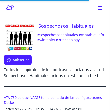
Sospechosos Habituales
#sospechososhabituales
#wintablet.info
#wintablet
#
#technology
Read about our content policies
here
Subscribe
Cancel
Save
Todos los capítulos de los podcasts asociados a la red
Sospechosos Habituales unidos en este único feed
ATA 730 Lo que NADIE te ha contado de las configuraciones
Cancel
Docker
September 22, 2025
00:14:26
14.2 MB
Downloads: 0