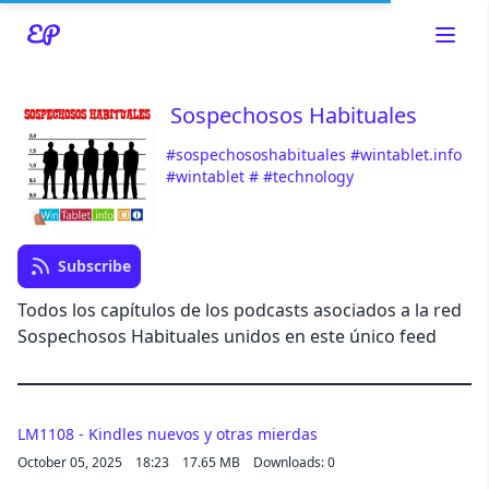
Sospechosos Habituales
#sospechososhabituales
#wintablet.info
Read about our content policies
here
#wintablet
#
#technology
Cancel
Save
Subscribe
Todos los capítulos de los podcasts asociados a la red
Sospechosos Habituales unidos en este único feed
Cancel
LM1108 - Kindles nuevos y otras mierdas
October 05, 2025
18:23
17.65 MB
Downloads: 0