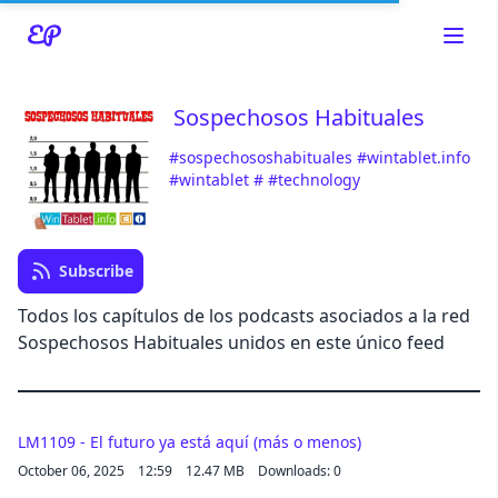
Sospechosos Habituales
#sospechososhabituales
#wintablet.info
Read about our content policies
here
#wintablet
#
#technology
Cancel
Save
Subscribe
Todos los capítulos de los podcasts asociados a la red
Sospechosos Habituales unidos en este único feed
Cancel
LM1109 - El futuro ya está aquí (más o menos)
October 06, 2025
12:59
12.47 MB
Downloads: 0