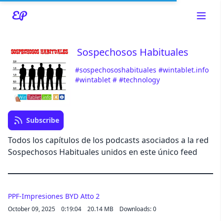
Sospechosos Habituales
#sospechososhabituales
#wintablet.info
Read about our content policies
here
#wintablet
#
#technology
Cancel
Save
Subscribe
Todos los capítulos de los podcasts asociados a la red
Sospechosos Habituales unidos en este único feed
Cancel
PPF-Impresiones BYD Atto 2
October 09, 2025
0:19:04
20.14 MB
Downloads: 0