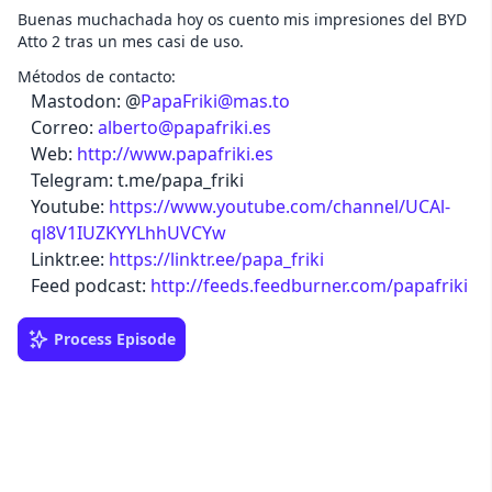
Buenas muchachada hoy os cuento mis impresiones del BYD
Atto 2 tras un mes casi de uso.
Métodos de contacto:
Mastodon: @
PapaFriki@mas.to
Correo:
alberto@papafriki.es
Web:
http://www.papafriki.es
Telegram: t.me/papa_friki
Youtube:
https://www.youtube.com/channel/UCAl-
ql8V1IUZKYYLhhUVCYw
Linktr.ee:
https://linktr.ee/papa_friki
Feed podcast:
http://feeds.feedburner.com/papafriki
Process Episode