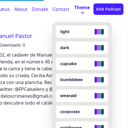
Theme
tatus
About
Donate
Contact
Add Podcast
light
anuel Pastor
Downloads: 0
dark
02, el cadáver de Manuel Pastor, de 42 años, es
ivienda, en el número 45 de la madrileña calle de
cupcake
e la cama y tiene la cabeza destrozada. Pronto se
ido su criada, Cecilia Aznar, una joven de 22 años,
bumblebee
eza con una plancha. Recuperamos el caso con la
Twitter: @FPCaballero y @ESCrimenes Instagram:
emerald
ordeloscrimenes@gmail.com
Escucha el episodio
 o descubre todo el catálogo de
iVoox Originals
corporate
synthwave