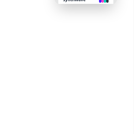
retro
cyberpunk
valentine
halloween
garden
forest
aqua
lofi