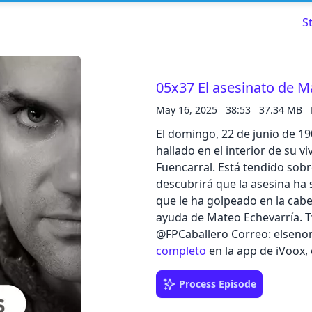
S
05x37 El asesinato de M
May 16, 2025
38:53
37.34 MB
Read about our content policies
here
El domingo, 22 de junio de 19
hallado en el interior de su v
Cancel
Save
Fuencarral. Está tendido sobr
descubrirá que la asesina ha s
que le ha golpeado en la cab
ayuda de Mateo Echevarría. 
@FPCaballero Correo: elsen
Cancel
completo
en la app de iVoox,
Process Episode