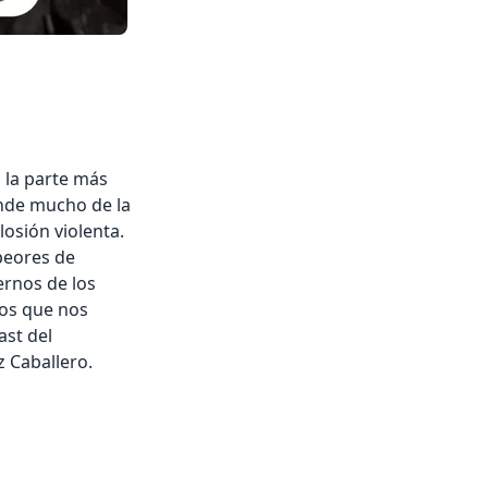
 la parte más
nde mucho de la
osión violenta.
peores de
ernos de los
dos que nos
ast del
z Caballero.