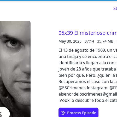
S
05x39 El misterioso crim
May 30, 2025
37:14
35.74 MB
Read about our content policies
here
El 13 de agosto de 1969, un v
una tinaja y se encuentra el 
Cancel
Save
identificarla y llegan a la co
joven de 28 años que trataba
bien por qué. Pero, ¿quién la
Recuperamos el caso con la a
@ESCrimenes Instagram: @FP
Cancel
elsenordeloscrimenes@gmai
iVoox, o descubre todo el ca
Process Episode