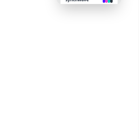
retro
cyberpunk
valentine
halloween
garden
forest
aqua
lofi