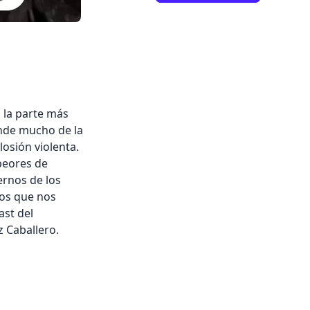
 la parte más
nde mucho de la
osión violenta.
peores de
ernos de los
dos que nos
ast del
z Caballero.