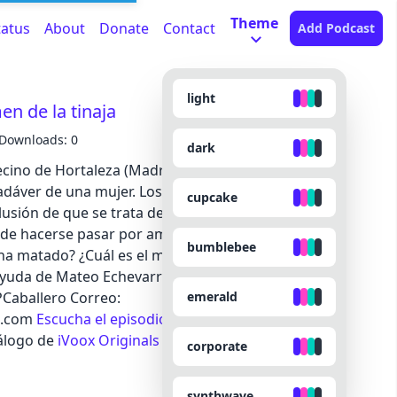
Theme
tatus
About
Donate
Contact
Add Podcast
light
en de la tinaja
Downloads: 0
dark
ecino de Hortaleza (Madrid) se asoma al interior de
cadáver de una mujer. Los investigadores tratan de
cupcake
nclusión de que se trata de Natividad Romero, una
 de hacerse pasar por americana, nadie sabe muy
bumblebee
 ha matado? ¿Cuál es el móvil del crimen?
yuda de Mateo Echevarría. Twitter: @FPCaballero y
emerald
Caballero Correo:
l.com
Escucha el episodio completo
en la app de
tálogo de
iVoox Originals
corporate
synthwave