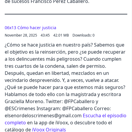
de sucesos Francisco Pérez Caballero.
06x13 Cómo hacer justicia
November 28, 2025
43:45
42.01 MB
Downloads: 0
¿Cómo se hace justicia en nuestro país? Sabemos que
el objetivo es la reinserción, pero ¿se puede recuperar
a los delincuentes más peligrosos? Cuando cumplen
tres cuartos de la condena, salen de permiso.
Después, quedan en libertad, mezclados en un
vecindario desprevenido. Y, a veces, vuelve a atacar.
¿Qué se puede hacer para que estemos más seguros?
Hablamos de todo ello con la magistrada y escritora
Graziella Moreno. Twitter: @FPCaballero y
@ESCrimenes Instagram: @FPCaballero Correo:
elsenordeloscrimenes@gmail.com
Escucha el episodio
completo
en la app de iVoox, o descubre todo el
catálogo de
iVoox Originals