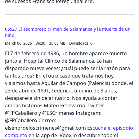
de sucesos Francisco Pérez Caballero.
06x27 El asombroso crimen de Salamanca y la muerte de un
niño
March 06, 2026
36:30
35.05 MB
Downloads: 0
El 7 de febrero de 1986, un hombre aparece muerto
junto al Hospital Clínico de Salamanca. Le han
disparado nueve veces: ¿cuál puede ser la razón para
tantos tiros? En el otro caso que tratamos hoy,
viajamos hasta Aguilar de Campoo (Palencia) donde, el
23 de abril de 1891, Federico, un niño de 3 años,
desaparece sin dejar rastro. Nos ayuda a contar
ambas historias Mateo Echevarría. Twitter:
@FPCaballero y @ESCrimenes Instagram:
@FPCaballero Correo:
elsenordeloscrimenes@gmail.com
Escucha el episodio
completo
en la app de iVoox, o descubre todo el