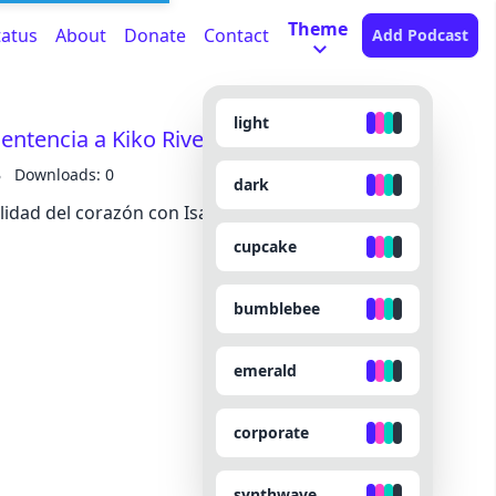
Theme
tatus
About
Donate
Contact
Add Podcast
light
entencia a Kiko Rivera
B
Downloads: 0
dark
alidad del corazón con Isabel González, Paloma
cupcake
bumblebee
emerald
corporate
synthwave