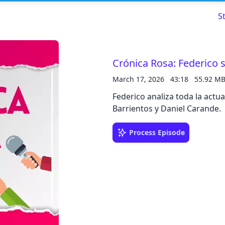
S
Crónica Rosa: Federico s
March 17, 2026
43:18
55.92 M
Read about our content policies
here
Federico analiza toda la actu
Barrientos y Daniel Carande.
Cancel
Save
Process Episode
Cancel