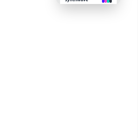
retro
cyberpunk
valentine
halloween
garden
forest
aqua
lofi