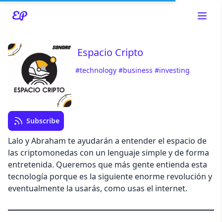
Espacio Cripto
#technology
#business
#investing
Read about our content policies
here
Cancel
Save
Subscribe
Lalo y Abraham te ayudarán a entender el espacio de
las criptomonedas con un lenguaje simple y de forma
entretenida. Queremos que más gente entienda esta
tecnología porque es la siguiente enorme revolución y
Cancel
eventualmente la usarás, como usas el internet.