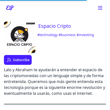
Espacio Cripto
#technology
#business
#investing
Read about our content policies
here
Cancel
Save
Subscribe
Lalo y Abraham te ayudarán a entender el espacio de
las criptomonedas con un lenguaje simple y de forma
entretenida. Queremos que más gente entienda esta
tecnología porque es la siguiente enorme revolución y
Cancel
eventualmente la usarás, como usas el internet.